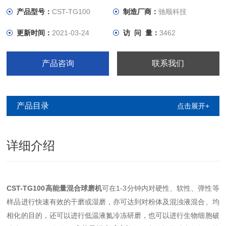
胞、细菌、芽孢和酵母等。
产品型号：
CST-TG100
制造厂商：
驰顺科技
更新时间：
2021-03-24
访 问 量：
3462
产品咨询
联系我们
产品目录
点击展开+
详细介绍
CST-TG100
1-3
高能量混合球磨机
可在
分钟内对硬性、软性、弹性等
样品进行快速有效的干磨或湿磨，亦可达到对粉体及混浊液混合、均
相化的目的，还可以进行低温液氮冷冻研磨，也可以进行生物细胞破