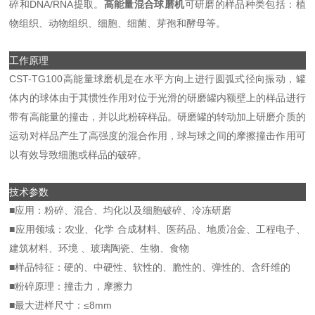
DNA/RNA
碎和
提取。
高能量混合球磨机
可研磨的样品种类包括：植
物组织、动物组织、细胞、细菌、芽孢和酵母等。
工作原理
CST-TG100
高能量球磨机是在水平方向上进行圆弧式径向振动，罐
体内的球体由于其惯性作用对位于光滑的研磨罐内额壁上的样品进行
带有高能量的撞击，并以此粉碎样品。研磨罐的转动加上研磨介质的
运动对样品产生了高强度的混合作用，球与球之间的摩擦撞击作用可
以有效导致细胞或样品的破碎。
技术参数
■
应用：粉碎、混合、均化以及细胞破碎、冷冻研磨
■
应用领域：农业、化学
合成材料、医药品、地质冶金、工程电子、
建筑材料、环境
、玻璃陶瓷、生物、食物
■
样品特征：硬的、中硬性、软性的、脆性的、弹性的、含纤维的
■
粉碎原理：撞击力，摩擦力
≤8mm
■
最大进样尺寸：