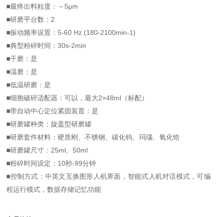
5µm
■
最终出料粒度：～
2
■
研磨平台数：
5-60 Hz (180-2100min-1)
■
振动频率设置：
30s-2min
■
典型粉碎时间：
■
干磨：是
■
湿磨：是
■
低温研磨：是
2×48ml
■
细胞破碎适配器：可以，最大
（标配）
■
带自动中心定位紧固装置：是
■
研磨罐种类：旋盖型研磨罐
■
研磨套件材料：硬质刚、不锈钢、碳化钨、玛瑙、氧化锆
25ml
50ml
■
研磨罐尺寸：
、
10
-99
■
粉碎时间设定：
秒
分钟
■
控制方式：中英文互换图形人机界面，智能式人机对话模式，可编
程运行模式，数据存储记忆功能